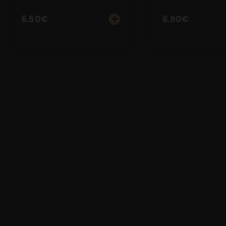
6.50
€
6.90
€