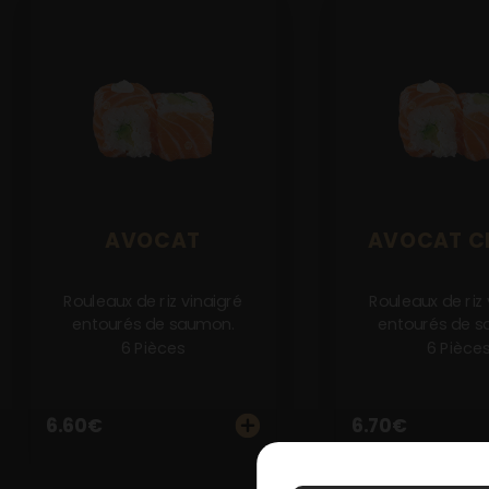
AVOCAT
AVOCAT C
Rouleaux de riz vinaigré
Rouleaux de riz 
entourés de saumon.
entourés de s
6 Pièces
6 Pièce
6.60
€
6.70
€