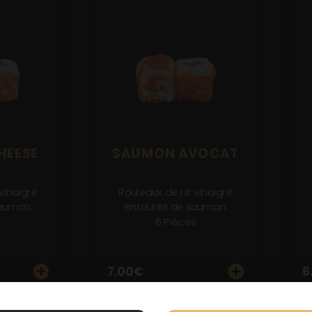
HEESE
SAUMON AVOCAT
vinaigré
Rouleaux de riz vinaigré
aumon.
entourés de saumon.
s
6 Pièces
7.00
€
6