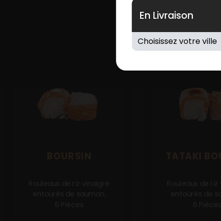
En Livraison
BOURSIN
TATAKI BO
Rouleaux de riz vinaigré
Rouleaux de riz 
entourés de saumon.
entourés de s
6 Pièces
6 Pièce