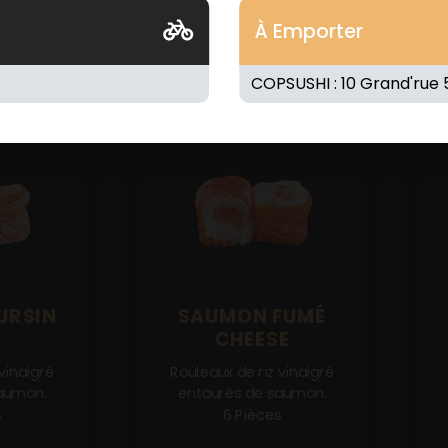
À Emporter
URSIN
SAUMON FUMÉ
CHEESE
vinaigré
Rouleaux de riz vinaigré
aumon.
entourés de saumon.
s
6 Pièces