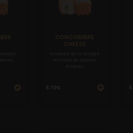
BRE
CONCOMBRE
CHEESE
vinaigré
Rouleaux de riz vinaigré
aumon.
entourés de saumon.
s
6 Pièces
6.70
€
6