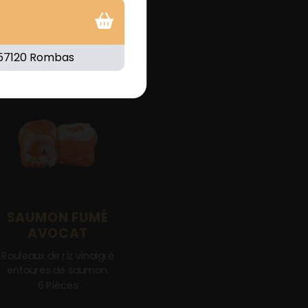
SAUMON FUMÉ
AVOCAT
Rouleaux de riz vinaigré
entourés de saumon.
6 Pièces