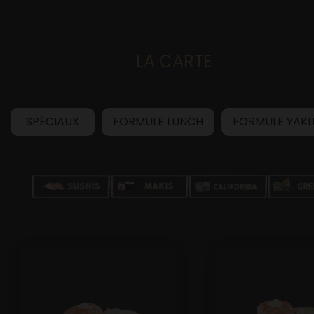
LA CARTE
Accueil
SPÉCIAUX
FORMULE LUNCH
FORMULE YAKI
Allergènes
Charte Qualité
C.G.V
Contact
Mentions Légales
Mobile
Mon Compte