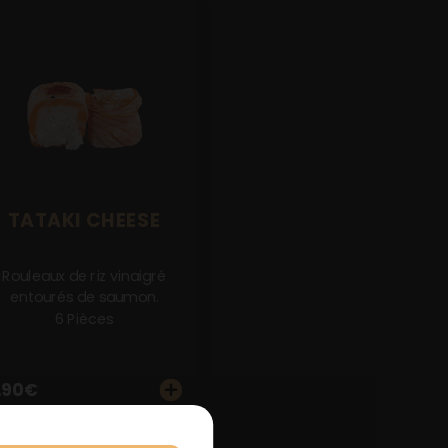
TATAKI CHEESE
Rouleaux de riz vinaigré
entourés de saumon.
6 Pièces
.90
€