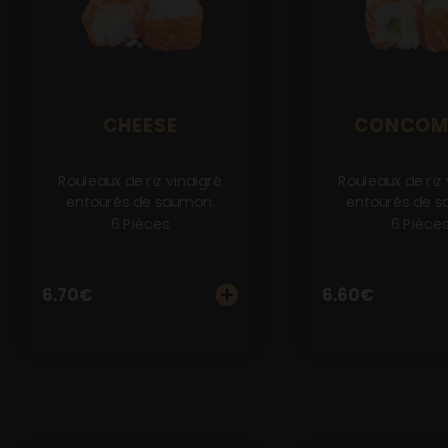
Notre Restaurant
Zones de Livraison
CHEESE
CONCOM
Rouleaux de riz vinaigré
Rouleaux de riz 
entourés de saumon.
entourés de s
6 Pièces
6 Pièce
6.70
€
6.60
€