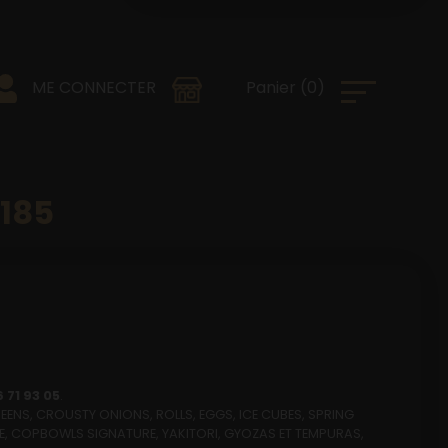
0
)
Panier
(
ME CONNECTER
185
6 71 93 05
.
EENS, CROUSTY ONIONS, ROLLS, EGGS, ICE CUBES, SPRING
RTE, COPBOWLS SIGNATURE, YAKITORI, GYOZAS ET TEMPURAS,