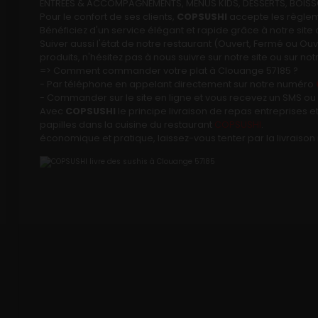
ENTRÉES & ACCOMPAGNEMENTS, MENUS KIDS, DESSERTS, BOISSON
Pour le confort de ses clients,
COPSUSHI
accepte les règleme
Notre Restaurant
Bénéficiez d'un service élégant et rapide grâce à notre site c
Suiver aussi l'état de notre restaurant (Ouvert, Fermé ou 
produits, n'hésitez pas à nous suivre sur notre site ou sur n
Zones de Livraison
=> Comment commander votre plat à Clouange 57185 ?
- Par téléphone en appelant directement sur notre numéro
- Commander sur le site en ligne et vous recevez un SMS ou 
Avec
COPSUSHI
le principe livraison de repas entreprises e
papilles dans la cuisine du restaurant
COPSUSHI
.
économique et pratique, laissez-vous tenter par la livraison