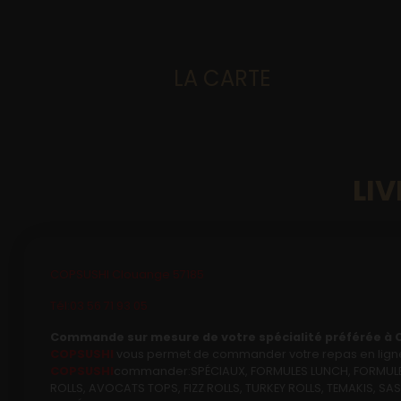
LA CARTE
Accueil
Allergènes
LI
Charte Qualité
C.G.V
COPSUSHI Clouange 57185
Contact
Tél:03 56 71 93 05
Mentions Légales
Commande sur mesure de votre spécialité préférée à 
COPSUSHI
vous permet de commander votre repas en ligne s
Mobile
COPSUSHI
commander:SPÉCIAUX, FORMULES LUNCH, FORMULES Y
ROLLS, AVOCATS TOPS, FIZZ ROLLS, TURKEY ROLLS, TEMAKIS, S
Mon Compte