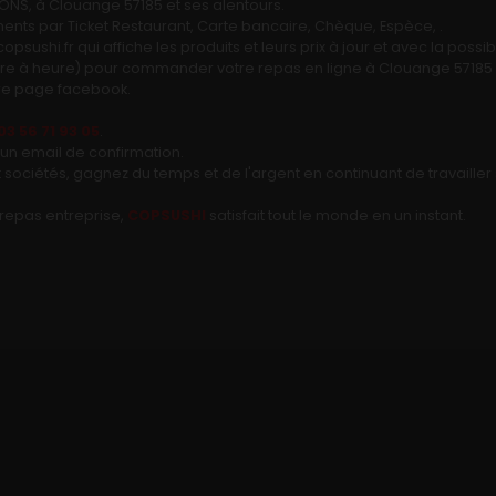
S, à Clouange 57185 et ses alentours.
nts par Ticket Restaurant, Carte bancaire, Chèque, Espèce, .
opsushi.fr qui affiche les produits et leurs prix à jour et avec la poss
Ouvre à heure) pour commander votre repas en ligne à Clouange 57185
otre page facebook.
03 56 71 93 05
.
un email de confirmation.
t sociétés, gagnez du temps et de l'argent en continuant de travaille
 repas entreprise,
COPSUSHI
satisfait tout le monde en un instant.