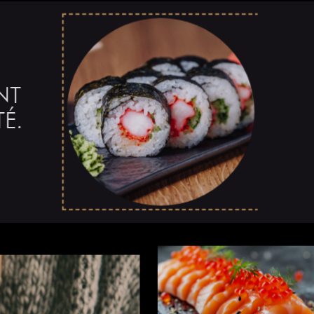
FRAÎCH
Un panoram
T
vous attend
É.
Commander