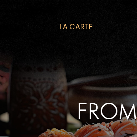
LA CARTE
Accueil
Allergènes
Charte Qualité
C.G.V
Contact
FROM
Mentions Légales
Mobile
Mon Compte