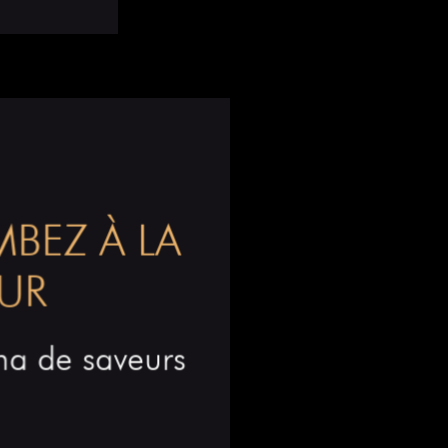
BEZ À LA
EUR
a de saveurs
.