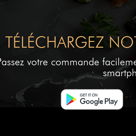
vous !
TÉLÉCHARGEZ NOT
Commander
Passez votre commande facileme
smartp
SUCCOM