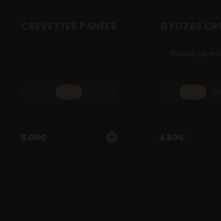
Notre Restaurant
CREVETTES PANÉES
GYOZAS CR
Zones de Livraison
Raviolis japonai
4 PIECES
3 PIECES
6 P
8.00
€
4.60
€