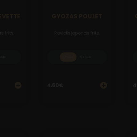
EVETTE
GYOZAS POULET
s frits.
Raviolis japonais frits.
IECES
3 PIECES
6 PIECES
4.60
€
4