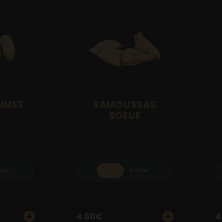
UMES
SAMOUSSAS
BOEUF
IECES
3 PIECES
6 PIECES
4.60
€
4