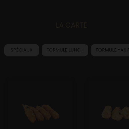
LA CARTE
Accueil
SPÉCIAUX
FORMULE LUNCH
FORMULE YAKI
Allergènes
Charte Qualité
C.G.V
Contact
Mentions Légales
Mobile
Mon Compte