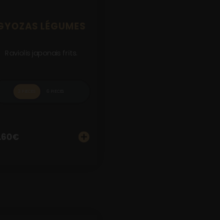
GYOZAS LÉGUMES
Raviolis japonais frits.
3 PIECES
6 PIECES
.60
€