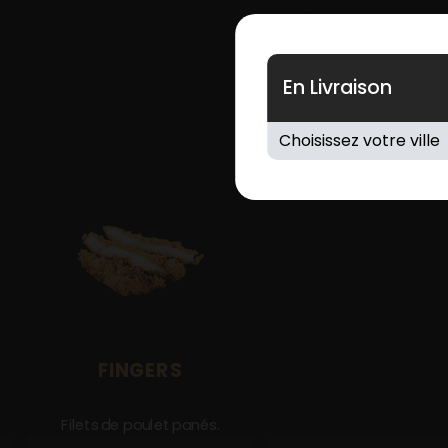
En Livraison
FINGERS
Filets de poulet panés.