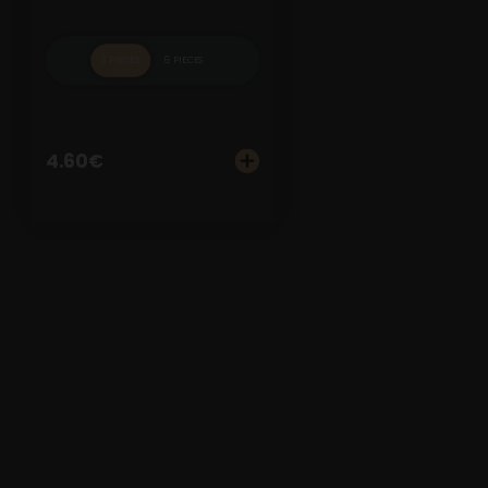
3 PIECES
6 PIECES
4.60
€