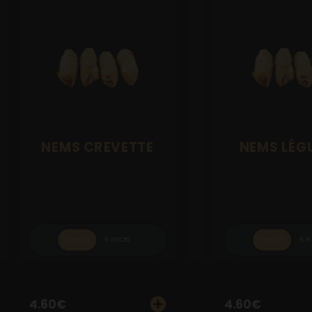
NEMS CREVETTE
NEMS LÉG
3 PIECES
6 PIECES
3 PIECES
6 P
4.60
€
4.60
€