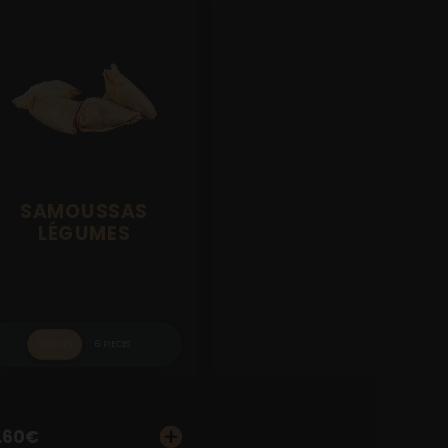
SAMOUSSAS
LÉGUMES
3 PIECES
6 PIECES
.60
€