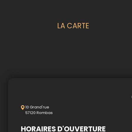
LA CARTE
Accueil
Allergènes
Charte Qualité
C.G.V
Contact
Mentions Légales
10 Grand'rue
57120 Rombas
Mobile
HORAIRES D'OUVERTURE
Mon Compte