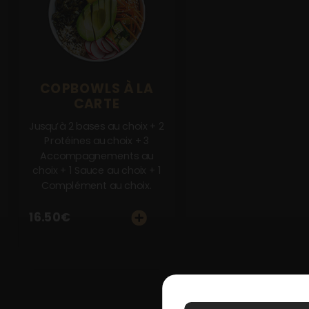
Notre Restaurant
Zones de Livraison
COPBOWLS À LA
CARTE
Jusqu’à 2 bases au choix + 2
Protéines au choix + 3
Accompagnements au
choix + 1 Sauce au choix + 1
Complément au choix.
16.50
€