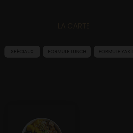
LA CARTE
Accueil
SPÉCIAUX
FORMULE LUNCH
FORMULE YAKI
Allergènes
Charte Qualité
C.G.V
Contact
Mentions Légales
Mobile
Mon Compte